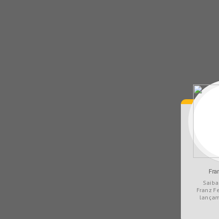
Fra
Saiba
Franz F
lançam