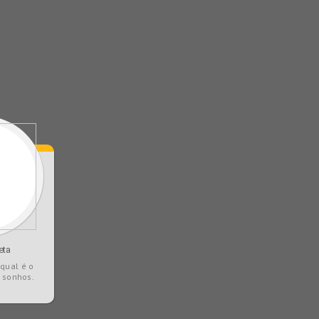
eta
qual é o
s sonhos.